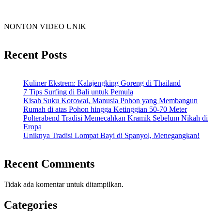
NONTON VIDEO UNIK
Recent Posts
Kuliner Ekstrem: Kalajengking Goreng di Thailand
7 Tips Surfing di Bali untuk Pemula
Kisah Suku Korowai, Manusia Pohon yang Membangun
Rumah di atas Pohon hingga Ketinggian 50-70 Meter
Polterabend Tradisi Memecahkan Kramik Sebelum Nikah di
Eropa
Uniknya Tradisi Lompat Bayi di Spanyol, Menegangkan!
Recent Comments
Tidak ada komentar untuk ditampilkan.
Categories