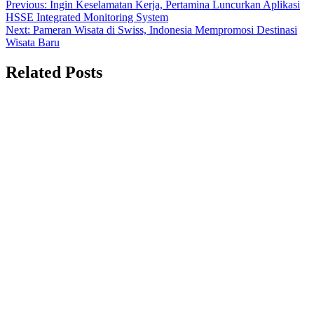
Previous:
Ingin Keselamatan Kerja, Pertamina Luncurkan Aplikasi
HSSE Integrated Monitoring System
Next:
Pameran Wisata di Swiss, Indonesia Mempromosi Destinasi
Wisata Baru
Related Posts