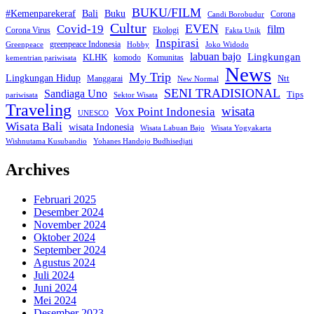
BUKU/FILM
Bali
#Kemenparekeraf
Buku
Corona
Candi Borobudur
Cultur
Covid-19
EVEN
film
Corona Virus
Ekologi
Fakta Unik
Inspirasi
greenpeace Indonesia
Greenpeace
Hobby
Joko Widodo
labuan bajo
Lingkungan
KLHK
komodo
Komunitas
kementrian pariwisata
News
My Trip
Lingkungan Hidup
Manggarai
Ntt
New Normal
SENI TRADISIONAL
Sandiaga Uno
Tips
pariwisata
Sektor Wisata
Traveling
wisata
Vox Point Indonesia
UNESCO
Wisata Bali
wisata Indonesia
Wisata Labuan Bajo
Wisata Yogyakarta
Yohanes Handojo Budhisedjati
Wishnutama Kusubandio
Archives
Februari 2025
Desember 2024
November 2024
Oktober 2024
September 2024
Agustus 2024
Juli 2024
Juni 2024
Mei 2024
Desember 2023