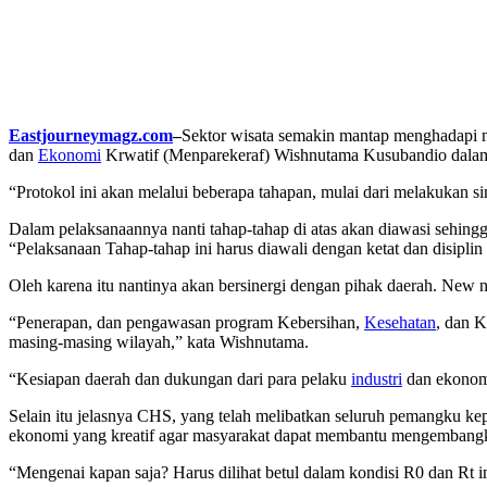
Eastjourneymagz.com
–
Sektor wisata semakin mantap menghadapi ne
dan
Ekonomi
Krwatif (Menparekeraf) Wishnutama Kusubandio dalam 
“Protokol ini akan melalui beberapa tahapan, mulai dari melakukan sim
Dalam pelaksanaannya nanti tahap-tahap di atas akan diawasi sehing
“Pelaksanaan Tahap-tahap ini harus diawali dengan ketat dan disiplin
Oleh karena itu nantinya akan bersinergi dengan pihak daerah. New
“Penerapan, dan pengawasan program Kebersihan,
Kesehatan
, dan 
masing-masing wilayah,” kata Wishnutama.
“Kesiapan daerah dan dukungan dari para pelaku
industri
dan ekonomi
Selain itu jelasnya CHS, yang telah melibatkan seluruh pemangku kepe
ekonomi yang kreatif agar masyarakat dapat membantu mengembang
“Mengenai kapan saja? Harus dilihat betul dalam kondisi R0 dan Rt 