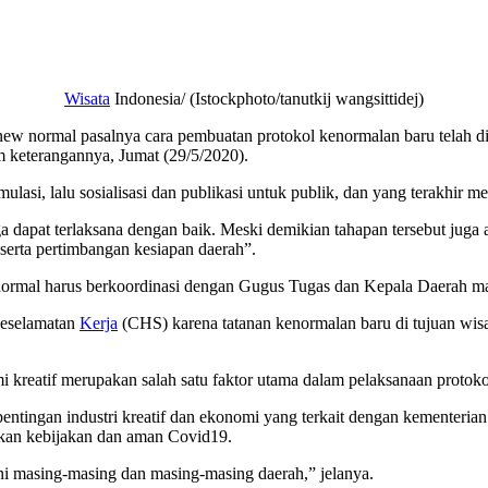
Wisata
Indonesia/ (Istockphoto/tanutkij wangsittidej)
w normal pasalnya cara pembuatan protokol kenormalan baru telah dia
keterangannya, Jumat (29/5/2020).
ulasi, lalu sosialisasi dan publikasi untuk publik, dan yang terakhir me
ga dapat terlaksana dengan baik. Meski demikian tahapan tersebut jug
 serta pertimbangan kesiapan daerah”.
 normal harus berkoordinasi dengan Gugus Tugas dan Kepala Daerah m
Keselamatan
Kerja
(CHS) karena tatanan kenormalan baru di tujuan wis
 kreatif merupakan salah satu faktor utama dalam pelaksanaan protoko
ntingan industri kreatif dan ekonomi yang terkait dengan kementerian 
kan kebijakan dan aman Covid19.
ini masing-masing dan masing-masing daerah,” jelanya.