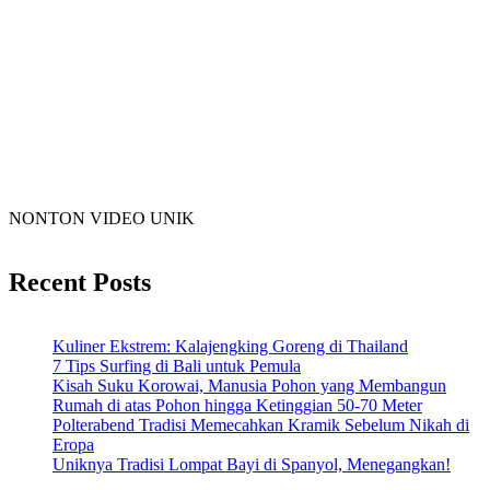
NONTON VIDEO UNIK
Recent Posts
Kuliner Ekstrem: Kalajengking Goreng di Thailand
7 Tips Surfing di Bali untuk Pemula
Kisah Suku Korowai, Manusia Pohon yang Membangun
Rumah di atas Pohon hingga Ketinggian 50-70 Meter
Polterabend Tradisi Memecahkan Kramik Sebelum Nikah di
Eropa
Uniknya Tradisi Lompat Bayi di Spanyol, Menegangkan!