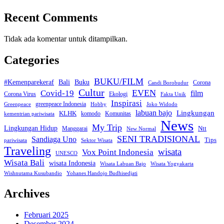
Recent Comments
Tidak ada komentar untuk ditampilkan.
Categories
BUKU/FILM
Bali
#Kemenparekeraf
Buku
Corona
Candi Borobudur
Cultur
Covid-19
EVEN
film
Corona Virus
Ekologi
Fakta Unik
Inspirasi
greenpeace Indonesia
Greenpeace
Hobby
Joko Widodo
labuan bajo
Lingkungan
KLHK
komodo
Komunitas
kementrian pariwisata
News
My Trip
Lingkungan Hidup
Manggarai
Ntt
New Normal
SENI TRADISIONAL
Sandiaga Uno
Tips
pariwisata
Sektor Wisata
Traveling
wisata
Vox Point Indonesia
UNESCO
Wisata Bali
wisata Indonesia
Wisata Labuan Bajo
Wisata Yogyakarta
Yohanes Handojo Budhisedjati
Wishnutama Kusubandio
Archives
Februari 2025
Desember 2024